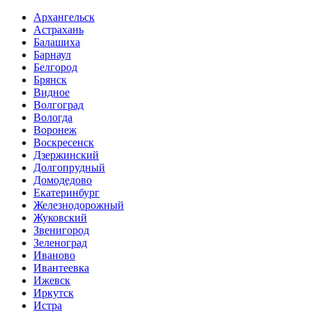
Архангельск
Астрахань
Балашиха
Барнаул
Белгород
Брянск
Видное
Волгоград
Вологда
Воронеж
Воскресенск
Дзержинский
Долгопрудный
Домодедово
Екатеринбург
Железнодорожный
Жуковский
Звенигород
Зеленоград
Иваново
Ивантеевка
Ижевск
Иркутск
Истра