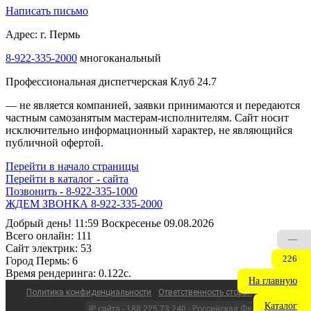
Написать письмо
Адрес: г. Пермь
8-922-335-2000
многоканальный
Профессиональная диспетчерская Клуб 24.7
— не является компанией, заявки принимаются и передаются
частным самозанятым мастерам‑исполнителям. Сайт носит
исключительно информационный характер, не являющийся
публичной офертой.
Перейти в начало страницы
Перейти в каталог - сайта
Позвонить - 8-922-335-1000
ЖДЕМ ЗВОНКА 8-922-335-2000
Добрый день! 11:59 Воскресенье 09.08.2026
Всего онлайн:
111
—
Сайт электрик:
53
226
Город Пермь:
6
Время рендеринга:
0.122c.
На главную
Политика конфиденциальности
Ответственность сторон
Каталог
IP сайта - 188.225.73.240 - Российская Федерация