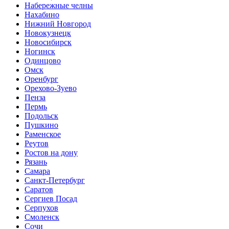
Набережные челны
Нахабино
Нижний Новгород
Новокузнецк
Новосибирск
Ногинск
Одинцово
Омск
Оренбург
Орехово-Зуево
Пенза
Пермь
Подольск
Пушкино
Раменское
Реутов
Ростов на дону
Рязань
Самара
Санкт-Петербург
Саратов
Сергиев Посад
Серпухов
Смоленск
Сочи