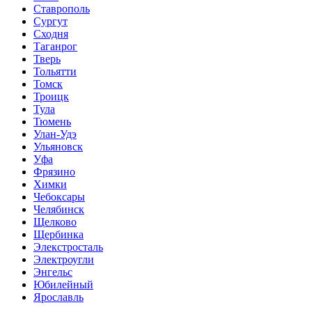
Ставрополь
Сургут
Сходня
Таганрог
Тверь
Тольятти
Томск
Троицк
Тула
Тюмень
Улан-Удэ
Ульяновск
Уфа
Фрязино
Химки
Чебоксары
Челябинск
Щелково
Щербинка
Элекстросталь
Электроугли
Энгельс
Юбилейный
Ярославль