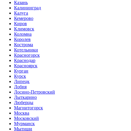
Казань
Калининград
Калуга
Кемерово
Киров
Климовск
Коломна
Королев
Кострома
Котельники
Красногорск
Краснодар
Красноярск
Курган
Курск
Липецк
Лобня
Лосино-Петровский
Лыткарино
Люберцы
Магнитогорск
Москва
Московский
Мурманск
Мытищи