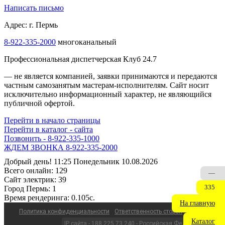
Написать письмо
Адрес: г. Пермь
8-922-335-2000
многоканальный
Профессиональная диспетчерская Клуб 24.7
— не является компанией, заявки принимаются и передаются
частным самозанятым мастерам‑исполнителям. Сайт носит
исключительно информационный характер, не являющийся
публичной офертой.
Перейти в начало страницы
Перейти в каталог - сайта
Позвонить - 8-922-335-1000
ЖДЕМ ЗВОНКА 8-922-335-2000
Добрый день! 11:25 Понедельник 10.08.2026
Всего онлайн:
129
—
Сайт электрик:
39
335
Город Пермь:
1
Время рендеринга:
0.105c.
На главную
Политика конфиденциальности
Ответственность сторон
Каталог
IP сайта - 188.225.73.240 - Российская Федерация