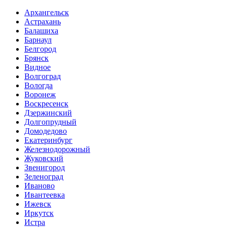
Архангельск
Астрахань
Балашиха
Барнаул
Белгород
Брянск
Видное
Волгоград
Вологда
Воронеж
Воскресенск
Дзержинский
Долгопрудный
Домодедово
Екатеринбург
Железнодорожный
Жуковский
Звенигород
Зеленоград
Иваново
Ивантеевка
Ижевск
Иркутск
Истра