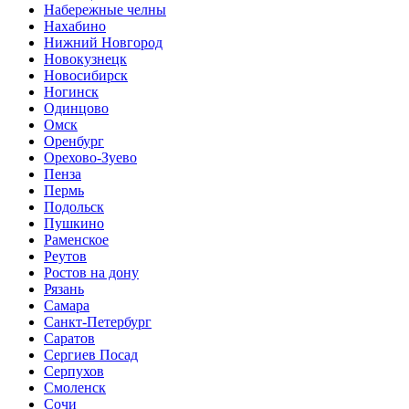
Набережные челны
Нахабино
Нижний Новгород
Новокузнецк
Новосибирск
Ногинск
Одинцово
Омск
Оренбург
Орехово-Зуево
Пенза
Пермь
Подольск
Пушкино
Раменское
Реутов
Ростов на дону
Рязань
Самара
Санкт-Петербург
Саратов
Сергиев Посад
Серпухов
Смоленск
Сочи