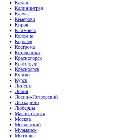
Казань
Калининград
Калуга
Кемерово
Киров
Климовск
Коломна
Королев
Кострома
Котельники
Красногорск
Краснодар
Красноярск
Курган
Курск
Липецк
Лобня
Лосино-Петровский
Лыткарино
Люберцы
Магнитогорск
Москва
Московский
Мурманск
Мытищи