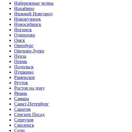
Набережные челны
Нахабино
Нижний Новгород
Новокузнецк
Новосибирск
Ногинск
Одинцово
Омск
Оренбург
Орехово-Зуево
Пенза
Пермь
Подольск
Пушкино
Раменское
Реутов
Ростов на дону
Рязань
Самара
Санкт-Петербург
Саратов
Сергиев Посад
Серпухов
Смоленск
Сочи