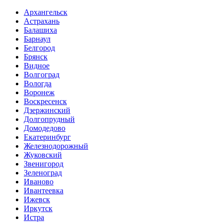
Архангельск
Астрахань
Балашиха
Барнаул
Белгород
Брянск
Видное
Волгоград
Вологда
Воронеж
Воскресенск
Дзержинский
Долгопрудный
Домодедово
Екатеринбург
Железнодорожный
Жуковский
Звенигород
Зеленоград
Иваново
Ивантеевка
Ижевск
Иркутск
Истра