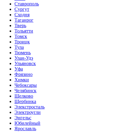
Ставрополь
Сургут
Сходня
Таганрог
Тверь
Тольятти
Томск
Троицк
Тула
Тюмень
Улан-Удэ
Ульяновск
Уфа
Фрязино
Химки
Чебоксары
Челябинск
Щелково
Щербинка
Элекстросталь
Электроугли
Энгельс
Юбилейный
Ярославль