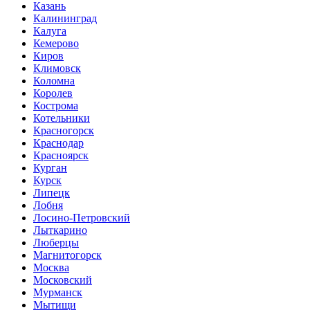
Казань
Калининград
Калуга
Кемерово
Киров
Климовск
Коломна
Королев
Кострома
Котельники
Красногорск
Краснодар
Красноярск
Курган
Курск
Липецк
Лобня
Лосино-Петровский
Лыткарино
Люберцы
Магнитогорск
Москва
Московский
Мурманск
Мытищи