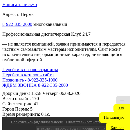
Написать письмо
Адрес: г. Пермь
8-922-335-2000
многоканальный
Профессиональная диспетчерская Клуб 24.7
— не является компанией, заявки принимаются и передаются
частным самозанятым мастерам‑исполнителям. Сайт носит
исключительно информационный характер, не являющийся
публичной офертой.
Перейти в начало страницы
Перейти в каталог - сайта
Позвонить - 8-922-335-1000
ЖДЕМ ЗВОНКА 8-922-335-2000
Добрый день! 15:58 Четверг 06.08.2026
Всего онлайн:
170
—
Сайт электрик:
41
339
Город Пермь:
5
Время рендеринга:
0.1c.
На главную
Политика конфиденциальности
Ответственность сторон
Каталог
IP сайта - 188.225.73.240 - Российская Федерация