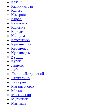
Казань
Калининград
Калуга
Кемерово
Киров
Климовск
Коломна
Королев
Кострома
Котельники
Красногорск
Краснодар
Красноярск
Курган
Курск
Липецк
Лобня
Лосино-Петровский
Лыткарино
Люберцы
Магнитогорск
Москва
Московский
Мурманск
Мытищи