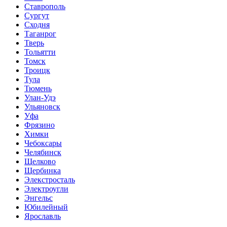
Ставрополь
Сургут
Сходня
Таганрог
Тверь
Тольятти
Томск
Троицк
Тула
Тюмень
Улан-Удэ
Ульяновск
Уфа
Фрязино
Химки
Чебоксары
Челябинск
Щелково
Щербинка
Элекстросталь
Электроугли
Энгельс
Юбилейный
Ярославль