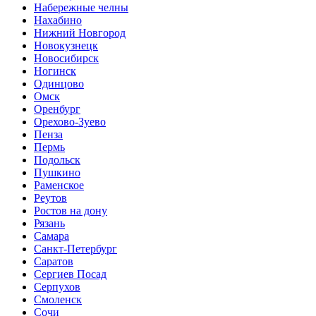
Набережные челны
Нахабино
Нижний Новгород
Новокузнецк
Новосибирск
Ногинск
Одинцово
Омск
Оренбург
Орехово-Зуево
Пенза
Пермь
Подольск
Пушкино
Раменское
Реутов
Ростов на дону
Рязань
Самара
Санкт-Петербург
Саратов
Сергиев Посад
Серпухов
Смоленск
Сочи